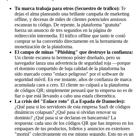
Tu marca trabaja para otros (Secuestro de tráfico):
Te
dejas el alma planeando una brillante campaña de marketing
offline, y decenas de miles de clientes potenciales ansiosos
escanean tu código. De repente, la plataforma "gratuita"
fuerza un anuncio de tres segundos en la página de
redirección intermedia. El tráfico offline que tanto te costó
comprar se ha convertido directamente en la herramienta de
monetización de la plataforma.
El campo de minas "Phishing" que destruye la confianza:
Un cliente escanea tu hermoso póster diseñado, pero su
navegador lanza una advertencia de seguridad roja —porque
el dominio compartido de baja calidad de la plataforma ha
sido marcado como "enlace peligroso" por el software de
seguridad móvil. En ese instante, años de confianza de marca
acumulada caen a cero. El cliente no culpará a la plataforma
de códigos QR; simplemente pensará que tu empresa no es de
fiar o que está llevando a cabo una estafa cibernética.
La crisis del "Enlace roto" (La Espada de Damocles):
¿Qué pasa si los servidores de esta empresa SaaS de códigos
dinámicos colapsan? ¿Qué pasa si olvidan renovar su
dominio? ¿Qué pasa si se declaran en bancarrota? La
respuesta: cada uno de los códigos QR que has impreso en los
empaques de tus productos, folletos y anuncios en exteriores
"morirá" colectivamente en ese mismo segundo. Esto no es un