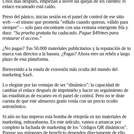
Unos días después, empiezan a llover las quejas de los clientes: el
enlace escaneado está caído.
Preso del pánico, inicias sesión en el panel de control de ese sitio
web —el mismo que prometía "edítalo cuando quieras, válido para
siempre"— solo para encontrarte con una ventana emergente fría y
dura:
"Su prueba gratuita ha caducado. Pague $49/mes para
restaurar el acceso."
¿No pagas? Tus 50.000 materiales publicitarios y la reputación de tu
marca van directos a la basura. ¿Pagas? Ahora eres un rehén a largo
plazo de esta plataforma.
Bienvenido a la estafa de extorsión más oculta del mundo del
marketing SaaS.
Lo elegiste por las ventajas de ser "dinámico": la capacidad de
cambiar el enlace después de imprimirlo y hacer un seguimiento de
las estadísticas de escaneo en el panel de control. Pero no te diste
cuenta de que este almuerzo gratis venía con un precio oculto
astronómico.
Si aún no has impreso esta bomba de relojería en tus materiales de
marketing, enhorabuena. En este artículo, vamos a arrancar por
completo la fachada de marketing de los "códigos QR dinámicos".
Porque sus márgenes de beneficio dependen directamente de ello,